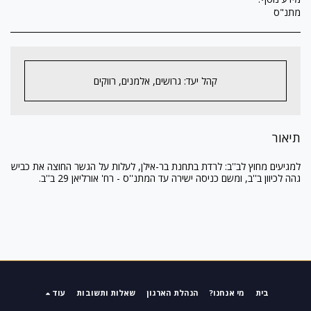
מתנ"ס
קהל יעד: גרושים, אלמנים, רווקים
תיאור
למגיעים מחוץ לב''ב: לרדת בתחנת בר-אילן, לעלות על הגשר החוצה את כביש
גהה לכיוון ב''ב, ומשם כניסה ישירה עד המתנ''ס - רח' אורליאן 29 ב''ב.
בית
מי אנחנו?
הנהלת הארגון
שאלות ותשובות
עוד