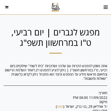
מפגש לגברים | יום רביעי,
ט"ו במרחשוון תשפ"ג
אתה מוזמן למפגש היכרות עם שדכני ושדכניות ''בית לשמי'' שיתקיים ביום
רביעי, ט''ו במרחשוון תשפ''ג | ניתן להגיע למפגש רק לאחר השלמת הרישום
ובתיאום מראש! מידע על המפגש וכיצד הוא מתנהל ניתן לקרוא בלשונית
''שאלות ותשובות''.
תאריך:
11/09/2022 06:00 PM
מיקום
י.ל אורליאן 29, בני ברק, ישראל (
מפה
)
מידע נוסף: