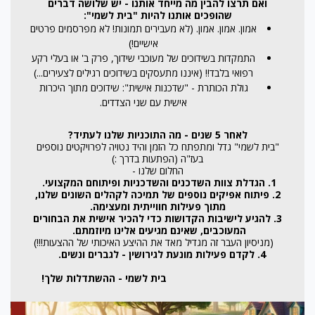
ואם תרצו להבין מה מייחד אותנו - יש שלושה דברים
שהופכים אותנו להיות "בית לשמי":
אמון. אמון. אמון. (לא מעבירים תמונות! לא מפרסמים פרטים
אישיים!)
התמקדות בשידוכים של מעוכבי שידוך, פרק ב' או בעלי רקע
רפואי בלבד!! (איננו מתעסקים בשידוכים רגילים לצעירים...)
גולת הכותרת - "שדכנות אישית": שידוכים מתוך היכרות
אישית עם שני הצדדים.
לאחר 5 שנים - מה התוכניות שלנו לעתיד?
"בית לשמי" גדל ומתפתח כל הזמן והיד נטויה לפרויקטים נוספים
בעז"ה (הפתעות בדרך :)
החלום שלנו -
1. הגדלת צוות השדכנים והשדכניות ופיתוחם המקצועי.
2. פיתוח אפיקים נוספים של תמיכה לקהלים השונים שלנו,
מתוך פעילות חווייתית ומעצימה.
3. להגיע לישיבות הקדושות כדי להכיר אישית את הבחורים
המעוכבים, שאינם מגיעים אלינו מיוזמתם.
(מניסיון העבר זה מגדיל מאד את ההיצע האיכותי של ההצעות!!!)
4. לקדם פעילות מונעת לגירושין - לגברים ונשים.
בית לשמי - ההשתדלות שלך!