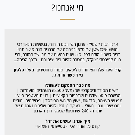
מי אנחנו?
ארגון "בית לשמי'' - ארגון השידוכים הייחודי, בנשיאות הגאון רבי
יהושע אייכנשטין שליט''א ובניהולה של הרבנית חנה פישר תחי'.
''בית לשמי'' הוקם לפני כ-5 שנים במעונו של מרן שר התורה, רבי
חיים קנייבסקי זצוק''ל, במטרה להיות בית יציב וחם - בדרך הביתה...
קהל היעד שלנו הוא חרדים ליטאים, ספרדים וחסידים,
בעלי טלפון
נייד כשר או מוגן.
מה כבר הספקנו לעשות?
רישום מסודר ודיסקרטי של (מעל 2500!) מועמדים ומועמדות |
הכשרת כ-50 שדכנים ושדכניות מקצועיים | בניית מעטפת סיוע -
מפגשי העצמה, סדנאות, ייעוץ מקצועי מסובסד | פרויקטים ייחודיים
ומרגשים... וגם... (ואולי – בעיקר...): זכינו להיות שליחים נאמנים של
יותר מ- 240 שידוכים!! שנעשו דרך הארגון.
איך אנחנו עושים את זה?
קודם כל ואחרי הכל - בסייעתא דשמיא!!!